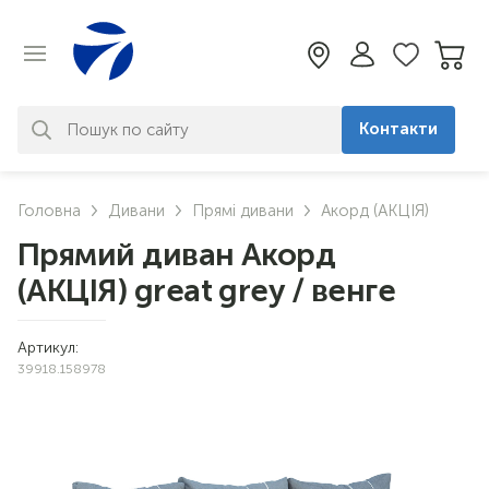
Контакти
За вашим запитом нічого не
Головна
Дивани
Прямі дивани
Акорд (АКЦІЯ)
знайдено. Уточніть свій запит
Прямий диван Акорд
(АКЦІЯ) great grey / венге
Артикул:
39918.158978