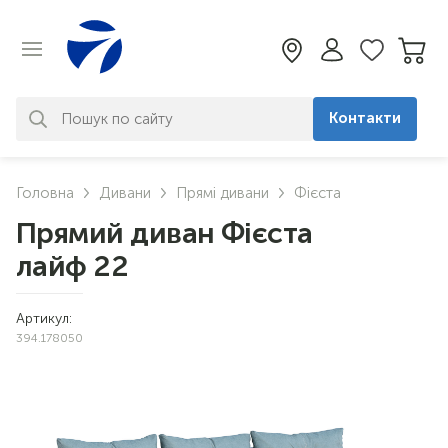
Контакти
За вашим запитом нічого не
Головна
Дивани
Прямі дивани
Фієста
знайдено. Уточніть свій запит
Прямий диван Фієста
лайф 22
Артикул:
394.178050