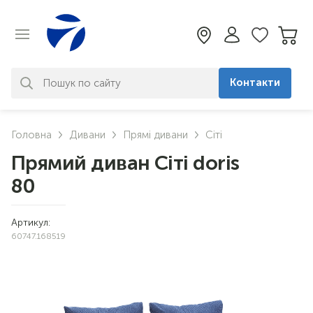
Контакти
За вашим запитом нічого не
Головна
Дивани
Прямі дивани
Сіті
знайдено. Уточніть свій запит
Прямий диван Сіті doris
80
Артикул:
60747.168519