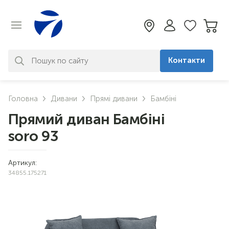
Контакти
За вашим запитом нічого не
Головна
Дивани
Прямі дивани
Бамбіні
знайдено. Уточніть свій запит
Прямий диван Бамбіні
soro 93
Артикул:
34855.175271