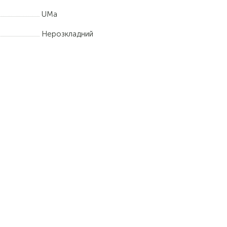
UMa
Нерозкладний