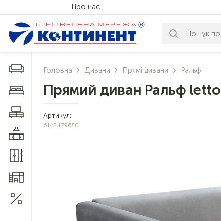
Про нас
За вашим за
Дивани і крісла
Головна
Дивани
Прямі дивани
Ральф
Прямий диван Ральф letto
Меблі у спальню
Меблі у вітальню
Артикул:
6142.179650
Меблі у кухню
Меблі у прихожу
Меблі для дитячої
Акції
1