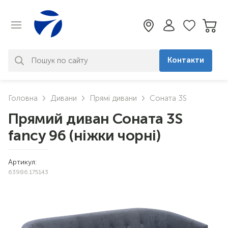
Контакти
За вашим запитом нічого не
Головна
Дивани
Прямі дивани
Соната 3S
знайдено. Уточніть свій запит
Прямий диван Соната 3S
fancy 96 (ніжки чорні)
Артикул:
63986.175143