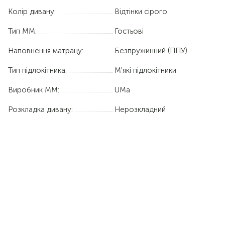
Колір дивану:
Відтінки сірого
Тип ММ:
Гостьові
Наповнення матрацу:
Безпружинний (ППУ)
Тип підлокітника:
М'які підлокітники
Виробник ММ:
UMa
Розкладка дивану:
Нерозкладний