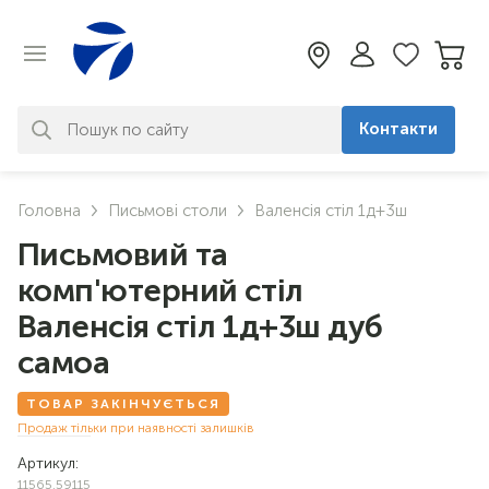
Контакти
За вашим запитом нічого не
Головна
Письмові столи
Валенсія стіл 1д+3ш
знайдено. Уточніть свій запит
Письмовий та
комп'ютерний стіл
Валенсія стіл 1д+3ш дуб
самоа
ТОВАР ЗАКІНЧУЄТЬСЯ
Продаж тільки при наявності залишків
Артикул:
11565.59115