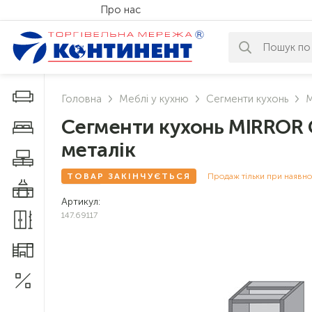
Про нас
За вашим за
Дивани і крісла
Головна
Меблі у кухню
Сегменти кухонь
M
Сегменти кухонь MIRROR 
Меблі у спальню
металік
Меблі у вітальню
ТОВАР ЗАКІНЧУЄТЬСЯ
Продаж тільки при наявно
Меблі у кухню
Артикул:
147.69117
Меблі у прихожу
Меблі для дитячої
Акції
1