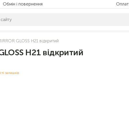
Обмін і повернення
Оплат
питом нічого не знайдено. Уточніть свій запит
IRROR GLOSS Н21 відкритий
GLOSS Н21 відкритий
сті залишків