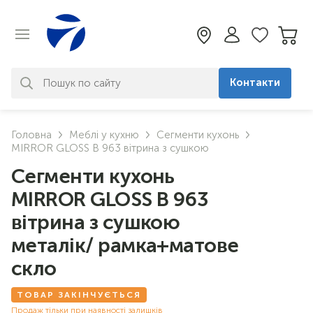
Контакти
За вашим запитом нічого не
Головна
Меблі у кухню
Сегменти кухонь
знайдено. Уточніть свій запит
MIRROR GLOSS В 963 вітрина з сушкою
Сегменти кухонь
MIRROR GLOSS В 963
вітрина з сушкою
металік/ рамка+матове
скло
ТОВАР ЗАКІНЧУЄТЬСЯ
Продаж тільки при наявності залишків