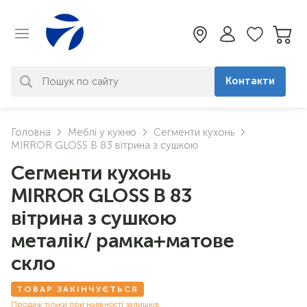
Контакти
За вашим запитом нічого не
Головна
Меблі у кухню
Сегменти кухонь
знайдено. Уточніть свій запит
MIRROR GLOSS В 83 вітрина з сушкою
Сегменти кухонь
MIRROR GLOSS В 83
вітрина з сушкою
металік/ рамка+матове
скло
ТОВАР ЗАКІНЧУЄТЬСЯ
Продаж тільки при наявності залишків