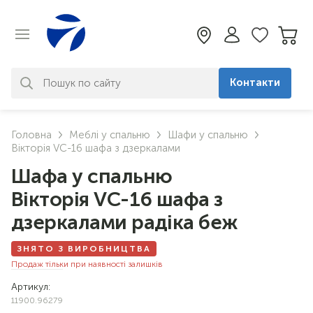
Контакти
За вашим запитом нічого не
Головна
Меблі у спальню
Шафи у спальню
знайдено. Уточніть свій запит
Вікторія VC-16 шафа з дзеркалами
Шафа у спальню
Вікторія VC-16 шафа з
дзеркалами радіка беж
ЗНЯТО З ВИРОБНИЦТВА
Продаж тільки при наявності залишків
Артикул:
11900.96279