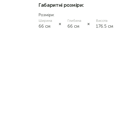
Габаритні розміри:
вільха
Розміри:
Ширина
Глибина
Висота
66 см
66 см
176.5 см