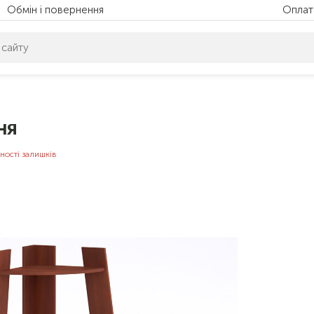
Обмін і повернення
Оплат
питом нічого не знайдено. Уточніть свій запит
ня
ності залишків