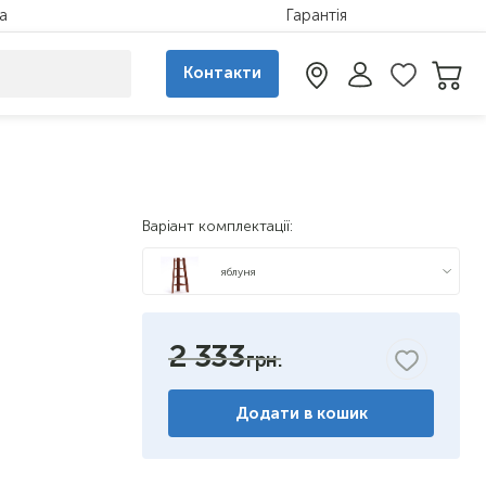
а
Гарантія
Контакти
Варіант комплектації:
яблуня
бук
2 333
горіх
Додати в кошик
венге
німфея альба