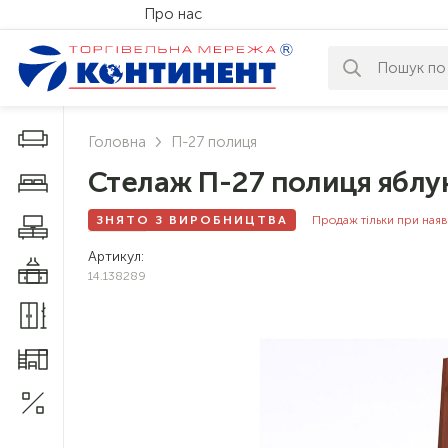
Про нас
За вашим за
Дивани і крісла
Головна
П-27 полиця
Стелаж П-27 полиця яблу
Меблі у спальню
ЗНЯТО З ВИРОБНИЦТВА
Продаж тільки при наяв
Меблі у вітальню
Артикул:
Меблі у кухню
14.138289
Меблі у прихожу
Меблі для дитячої
Акції
1