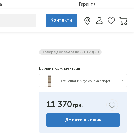
а
Гарантія
Контакти
Попереднє замовлення 12 днів
Варіант комплектації:
ясен сніжний/дуб сонома трюфель
11 370
Додати в кошик