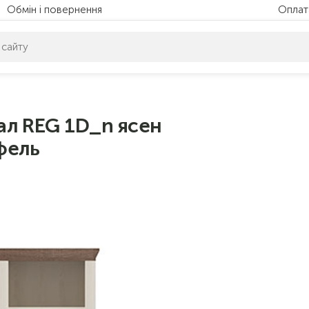
Обмін і повернення
Оплат
питом нічого не знайдено. Уточніть свій запит
л REG 1D_n ясен
фель