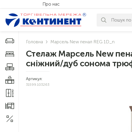
Про нас
За вашим за
Дивани і крісла
Головна
Марсель New пенал REG 1D_n
Стелаж Марсель New пена
Меблі у спальню
сніжний/дуб сонома трю
Меблі у вітальню
Артикул:
Меблі у кухню
31599.103263
Меблі у прихожу
Меблі для дитячої
Акції
1