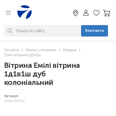
Контакти
За вашим запитом нічого не
Головна
Меблі у вітальню
Вітрини
знайдено. Уточніть свій запит
Емілі вітрина 1д1в1ш
Вітрина Емілі вітрина
1д1в1ш дуб
колоніальний
Артикул:
70270.207072