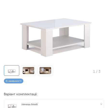
1
/ 3
В наявності
Варіант комплектації:
глянець білий