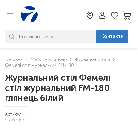
Контакти
За вашим запитом нічого не
Головна
Меблі у вітальню
Журнальні столи
знайдено. Уточніть свій запит
Фемелі стіл журнальний FM-180
Журнальний стіл Фемелі
стіл журнальний FM-180
глянець білий
Артикул:
15270.185332