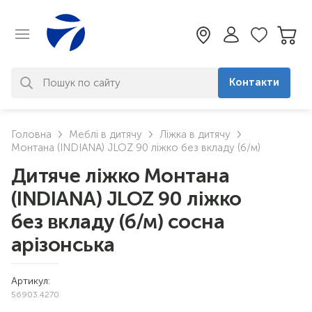
Контакти
За вашим запитом нічого не
Головна
Меблі в дитячу
Ліжка в дитячу
знайдено. Уточніть свій запит
Монтана (INDIANA) JLOZ 90 ліжко без вкладу (б/м)
Дитяче ліжко Монтана
(INDIANA) JLOZ 90 ліжко
без вкладу (б/м) сосна
арізонська
Артикул:
56903.4270