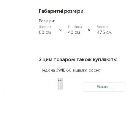
Габаритні розміри:
Розміри:
Ширина
Глибина
Висота
60 см
40 см
47.5 см
З цим товаром також купляють:
Індіана JWIE 60 вішалка сосна :
Більше...