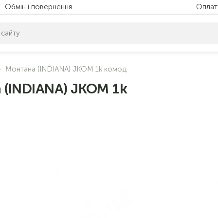
Обмін і повернення
Оплат
питом нічого не знайдено. Уточніть свій запит
Монтана (INDIANA) JKOM 1k комод
 (INDIANA) JKOM 1k