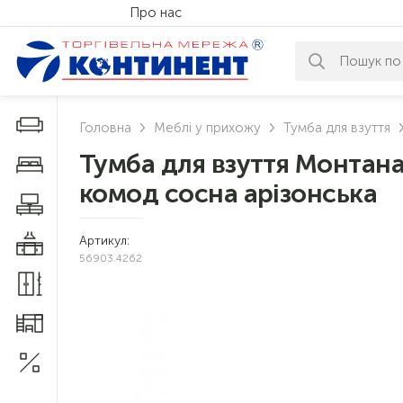
Про нас
За вашим за
Дивани і крісла
Головна
Меблі у прихожу
Тумба для взуття
Тумба для взуття Монтана
Меблі у спальню
комод сосна арізонська
Меблі у вітальню
Артикул:
Меблі у кухню
56903.4262
Меблі у прихожу
Меблі для дитячої
Акції
1