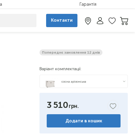
а
Гарантія
Контакти
Попереднє замовлення 12 днів
Варіант комплектації:
сосна арізонська
дуб саттер
3 510
Додати в кошик