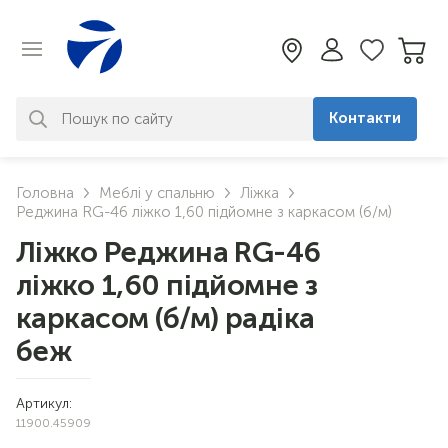
Контакти
За вашим запитом нічого не
Головна
Меблі у спальню
Ліжка
знайдено. Уточніть свій запит
Реджина RG-46 ліжко 1,60 підйомне з каркасом (б/м)
Ліжко Реджина RG-46
ліжко 1,60 підйомне з
каркасом (б/м) радіка
беж
Артикул:
11900.45909