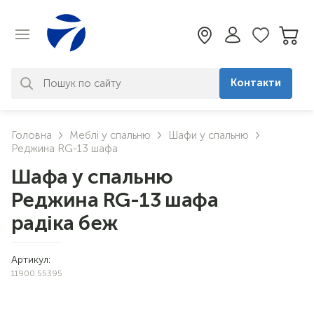
Контакти
За вашим запитом нічого не
Головна
Меблі у спальню
Шафи у спальню
знайдено. Уточніть свій запит
Реджина RG-13 шафа
Шафа у спальню
Реджина RG-13 шафа
радіка беж
Артикул:
11900.55395