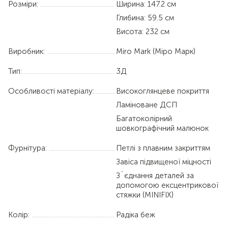
Розміри:
Ширина: 147.2 см
Глибина: 59.5 см
Висота: 232 см
Виробник:
Miro Mark (Міро Марк)
Тип:
3Д
Особливості матеріалу:
Високоглянцеве покриття
Ламіноване ДСП
Багатоколірний
шовкографічний малюнок
Фурнітура:
Петлі з плавним закриттям
Завіса підвищеної міцності
З`єднання деталей за
допомогою ексцентрикової
стяжки (MINIFIX)
Колір:
Радіка беж