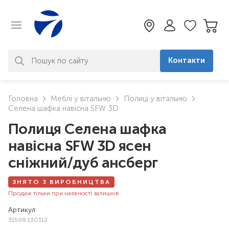
Контакти
За вашим запитом нічого не
Головна
Меблі у вітальню
Полиці у вітальню
знайдено. Уточніть свій запит
Селена шафка навісна SFW 3D
Полиця Селена шафка
навісна SFW 3D ясен
сніжний/дуб ансберг
ЗНЯТО З ВИРОБНИЦТВА
Продаж тільки при наявності залишків
Артикул:
31598.130312